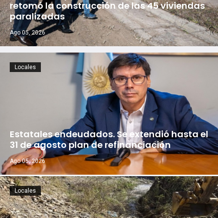
retomó la construcción de las 45 viviendas
paralizadas
Ago 05, 2026
Locales
Estatales endeudados. Se extendió hasta el
31 de agosto plan de refinanciación
Ago 05, 2026
Locales